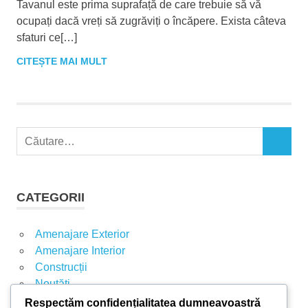
Tavanul este prima suprafață de care trebuie să vă
ocupați dacă vreți să zugrăviți o încăpere. Exista câteva
sfaturi ce[…]
CITEȘTE MAI MULT
C
C
a
Ă
u
U
t
T
CATEGORII
A
ă
R
d
E
Amenajare Exterior
u
Amenajare Interior
p
Construcții
ă
Noutăți
:
Respectăm confidențialitatea dumneavoastră