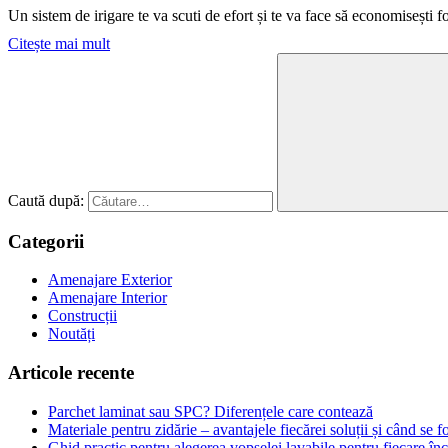
Un sistem de irigare te va scuti de efort și te va face să economisești
Citește mai mult
Caută după:
Categorii
Amenajare Exterior
Amenajare Interior
Construcții
Noutăți
Articole recente
Parchet laminat sau SPC? Diferențele care contează
Materiale pentru zidărie – avantajele fiecărei soluții și când se f
Ghid practic pentru alegerea vopselei lavabile pentru fiecare în