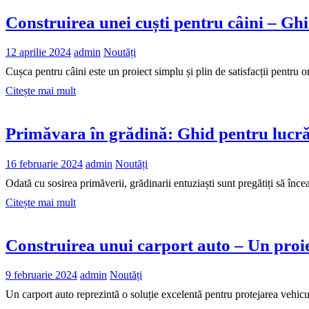
Construirea unei cuști pentru câini – Gh
12 aprilie 2024
admin
Noutăți
Cușca pentru câini este un proiect simplu și plin de satisfacții pentru
Citește mai mult
Primăvara în grădină: Ghid pentru lucrăr
16 februarie 2024
admin
Noutăți
Odată cu sosirea primăverii, grădinarii entuziaști sunt pregătiți să înce
Citește mai mult
Construirea unui carport auto – Un proiec
9 februarie 2024
admin
Noutăți
Un carport auto reprezintă o soluție excelentă pentru protejarea vehic