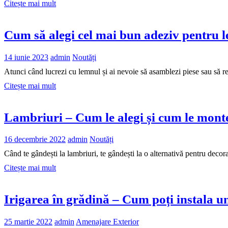
Citește mai mult
Cum să alegi cel mai bun adeziv pentru 
14 iunie 2023
admin
Noutăți
Atunci când lucrezi cu lemnul și ai nevoie să asamblezi piese sau să re
Citește mai mult
Lambriuri – Cum le alegi și cum le mont
16 decembrie 2022
admin
Noutăți
Când te gândești la lambriuri, te gândești la o alternativă pentru decor
Citește mai mult
Irigarea în grădină – Cum poți instala un
25 martie 2022
admin
Amenajare Exterior