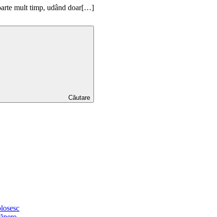
 foarte mult timp, udând doar[…]
Căutare
olosesc
căpere