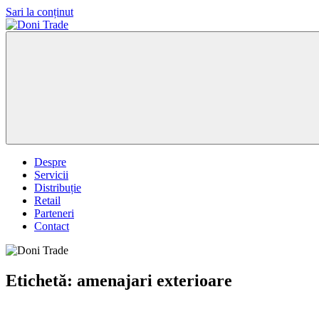
Sari la conținut
Doni
Trade
Despre
Servicii
Distribuție
Retail
Parteneri
Contact
Etichetă:
amenajari exterioare