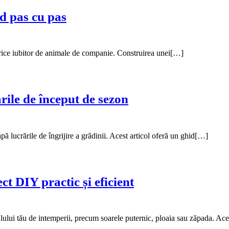
id pas cu pas
 orice iubitor de animale de companie. Construirea unei[…]
ile de început de sezon
apă lucrările de îngrijire a grădinii. Acest articol oferă un ghid[…]
t DIY practic și eficient
ulului tău de intemperii, precum soarele puternic, ploaia sau zăpada. Ac