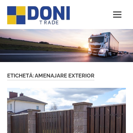
Sari
Doni
la
conținut
MENU
Trade
ETICHETĂ:
AMENAJARE EXTERIOR