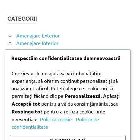
Ă
u
U
t
T
CATEGORII
ă
A
R
d
E
u
Amenajare Exterior
p
Amenajare Interior
ă
Construcții
:
Noutăți
Respectăm confidențialitatea dumneavoastră
Cookies-urile ne ajută să vă îmbunătățim
ARTICOLE RECENTE
experiența, să oferim conținut personalizat și să
analizăm traficul. Puteți alege ce cookie-uri să
permiteți făcând clic pe
Personalizează
. Apăsați
Parchet laminat sau SPC? Diferențele care contează
Acceptă tot
pentru a vă da consimțământul sau
Materiale pentru zidărie – avantajele fiecărei soluții
Respinge tot
pentru a refuza cookie-urile
și când se folosesc
neesențiale.
Politica cookie
-
Politica de
Ghid practic pentru alegerea vopselei lavabile
confidențialitate
pentru fiecare încăpere
Produse indispensabile pentru lucrările de