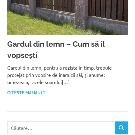
Gardul din lemn – Cum să îl
vopsești
Gardul din lemn, pentru a rezista în timp, trebuie
protejat prin vopsire de inamicii săi, și anume:
umezeala, razele soarelui[…]
CITEȘTE MAI MULT
C
C
a