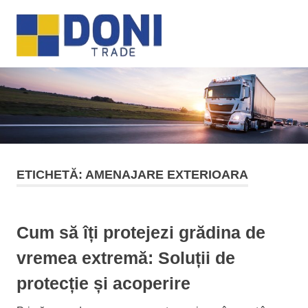
Sari
Doni
la
MENU
conținut
Trade
ETICHETĂ:
AMENAJARE EXTERIOARA
Cum să îți protejezi grădina de
vremea extremă: Soluții de
protecție și acoperire