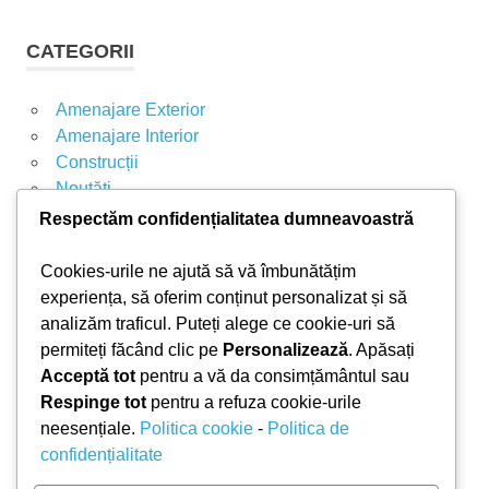
u
U
t
T
CATEGORII
A
ă
R
d
E
Amenajare Exterior
u
Amenajare Interior
p
Construcții
ă
Noutăți
:
Respectăm confidențialitatea dumneavoastră
ARTICOLE RECENTE
Cookies-urile ne ajută să vă îmbunătățim
experiența, să oferim conținut personalizat și să
analizăm traficul. Puteți alege ce cookie-uri să
Parchet laminat sau SPC? Diferențele care
permiteți făcând clic pe
Personalizează
. Apăsați
contează
Acceptă tot
pentru a vă da consimțământul sau
Materiale pentru zidărie – avantajele fiecărei soluții
Respinge tot
pentru a refuza cookie-urile
și când se folosesc
neesențiale.
Politica cookie
-
Politica de
Ghid practic pentru alegerea vopselei lavabile
confidențialitate
pentru fiecare încăpere
Produse indispensabile pentru lucrările de