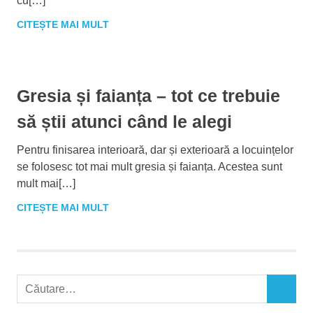
cu[…]
CITEȘTE MAI MULT
Gresia și faianța – tot ce trebuie
să știi atunci când le alegi
Pentru finisarea interioară, dar și exterioară a locuințelor
se folosesc tot mai mult gresia și faianța. Acestea sunt
mult mai[…]
CITEȘTE MAI MULT
C
C
a
Ă