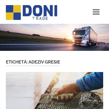
Sari
Doni
la
conținut
MENU
Trade
ETICHETĂ:
ADEZIV GRESIE