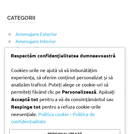
Ă
u
U
t
T
CATEGORII
ă
A
R
d
E
u
Amenajare Exterior
p
Amenajare Interior
ă
Construcții
:
Noutăți
Respectăm confidențialitatea dumneavoastră
Cookies-urile ne ajută să vă îmbunătățim
ARTICOLE RECENTE
experiența, să oferim conținut personalizat și să
analizăm traficul. Puteți alege ce cookie-uri să
permiteți făcând clic pe
Personalizează
. Apăsați
Parchet laminat sau SPC? Diferențele care contează
Acceptă tot
pentru a vă da consimțământul sau
Materiale pentru zidărie – avantajele fiecărei soluții
Respinge tot
pentru a refuza cookie-urile
și când se folosesc
neesențiale.
Politica cookie
-
Politica de
Ghid practic pentru alegerea vopselei lavabile
confidențialitate
pentru fiecare încăpere
Produse indispensabile pentru lucrările de