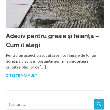
Adeziv pentru gresie și faianță –
Cum îl alegi
Pentru un aspect plăcut al casei, cu finisaje de lungă
durată, nu sunt importante numai frumusețea și
calitatea plăcilor de[…]
CITEȘTE MAI MULT
C
C
a