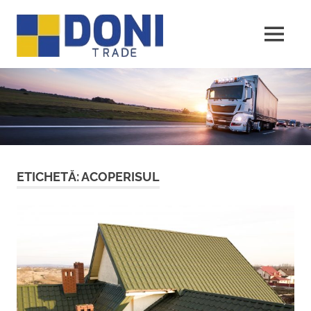
Sari
Doni
la
conținut
MENU
Trade
ETICHETĂ:
ACOPERISUL