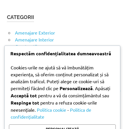
Ă
u
U
t
T
CATEGORII
ă
A
R
d
E
u
Amenajare Exterior
p
Amenajare Interior
ă
Construcții
:
Noutăți
Respectăm confidențialitatea dumneavoastră
Cookies-urile ne ajută să vă îmbunătățim
ARTICOLE RECENTE
experiența, să oferim conținut personalizat și să
analizăm traficul. Puteți alege ce cookie-uri să
permiteți făcând clic pe
Personalizează
. Apăsați
Parchet laminat sau SPC? Diferențele care contează
Acceptă tot
pentru a vă da consimțământul sau
Materiale pentru zidărie – avantajele fiecărei soluții
Respinge tot
pentru a refuza cookie-urile
și când se folosesc
neesențiale.
Politica cookie
-
Politica de
Ghid practic pentru alegerea vopselei lavabile
confidențialitate
pentru fiecare încăpere
Produse indispensabile pentru lucrările de