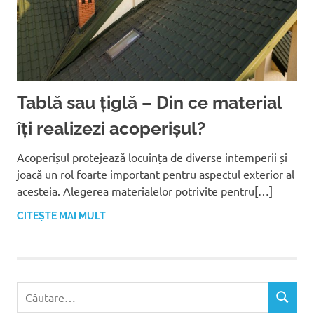
Tablă sau țiglă – Din ce material
îți realizezi acoperișul?
Acoperișul protejează locuința de diverse intemperii și
joacă un rol foarte important pentru aspectul exterior al
acesteia. Alegerea materialelor potrivite pentru[…]
CITEȘTE MAI MULT
C
C
a