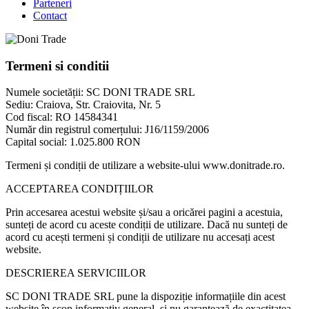
Parteneri
Contact
Termeni si conditii
Numele societății: SC DONI TRADE SRL
Sediu: Craiova, Str. Craiovita, Nr. 5
Cod fiscal: RO 14584341
Număr din registrul comerțului: J16/1159/2006
Capital social: 1.025.800 RON
Termeni și condiții de utilizare a website-ului www.donitrade.ro.
ACCEPTAREA CONDIȚIILOR
Prin accesarea acestui website și/sau a oricărei pagini a acestuia,
sunteți de acord cu aceste condiții de utilizare. Dacă nu sunteți de
acord cu acești termeni și condiții de utilizare nu accesați acest
website.
DESCRIEREA SERVICIILOR
SC DONI TRADE SRL pune la dispoziție informațiile din acest
website în scop informativ general, și nu garantează de exactitatea