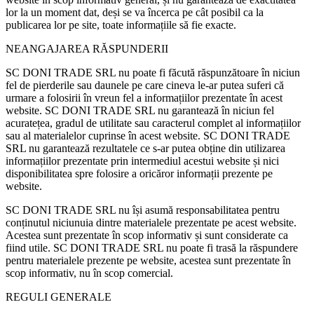
lor la un moment dat, deși se va încerca pe cât posibil ca la
publicarea lor pe site, toate informațiile să fie exacte.
NEANGAJAREA RĂSPUNDERII
SC DONI TRADE SRL nu poate fi făcută răspunzătoare în niciun
fel de pierderile sau daunele pe care cineva le-ar putea suferi că
urmare a folosirii în vreun fel a informațiilor prezentate în acest
website. SC DONI TRADE SRL nu garantează în niciun fel
acuratețea, gradul de utilitate sau caracterul complet al informațiilor
sau al materialelor cuprinse în acest website. SC DONI TRADE
SRL nu garantează rezultatele ce s-ar putea obține din utilizarea
informațiilor prezentate prin intermediul acestui website și nici
disponibilitatea spre folosire a oricăror informații prezente pe
website.
SC DONI TRADE SRL nu își asumă responsabilitatea pentru
conținutul niciunuia dintre materialele prezentate pe acest website.
Acestea sunt prezentate în scop informativ și sunt considerate ca
fiind utile. SC DONI TRADE SRL nu poate fi trasă la răspundere
pentru materialele prezente pe website, acestea sunt prezentate în
scop informativ, nu în scop comercial.
REGULI GENERALE