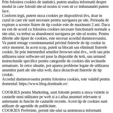
Prin folosirea cookies de statistici, putem analiza informatii despre
modul in care folositi site-ul nostru si vom sti ce imbunatatiri putem
face.
Conform legii, putem stoca cookies pe dispozitivul dvs, doar in
cazul in care ele sunt necesare pentru navigarea pe site. Perioada de
expirare a acestor fisiere de tip cookie este de maximum 2 ani. Daca
nu esti de acord cu folosirea cookies necesare functionarii normale a
site-ului, va trebui sa abandonezi navigarea pe site-ul nostru. Pentru
diferite alte tipuri de cookies, este necesar acordul dumneavoastra.
Va puteti retrage consimtamantul privind fisierele de tip cookie in
orice moment. In acest scop, puteti sa blocati sau eliminati fisierele
cookie, fie prin intermediul setarilor browser-ului dvs., web sau prin
utilizarea unor software-uri puse la dispozitie de terti, sau urmand
instructiunile specifice pentru categoriile de cookies din sectiunile
urmatoare. In orice situatie, pot aparea probleme legate de utilizarea
anumitor parti ale site-ului web, daca dezactivati fisierele de tip
cookie.
Acordul dumneavoastra pentru folosirea cookies, este valabil pentru
domeniul: https://www.blog.donitrade.ro/
COOKIES pentru Marketing, sunt folosite pentru a stoca vizitele si
cautarile unui utilizator pe web si a-i afisa anunturi relevante si
antrenante in functie de cautarile recente. Acest tip de cookies sunt
utilizate de agentiile de publicitate.
COOKIES Preferinte, permit site-ului sa aminteasca informatii