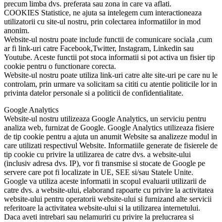
precum limba dvs. preferata sau zona in care va aflati.
COOKIES Statistice, ne ajuta sa intelegem cum interactioneaza
utilizatorii cu site-ul nostru, prin colectarea informatiilor in mod
anonim.
Website-ul nostru poate include functii de comunicare sociala ,cum
ar fi link-uri catre Facebook,Twitter, Instagram, Linkedin sau
Youtube. Aceste functii pot stoca informatii si pot activa un fisier tip
cookie pentru o functionare corecta.
Website-ul nostru poate utiliza link-uri catre alte site-uri pe care nu le
controlam, prin urmare va solicitam sa cititi cu atentie politicile lor in
privinta datelor personale si a politicii de confidentialitate.
Google Analytics
Website-ul nostru utilizeaza Google Analytics, un serviciu pentru
analiza web, furnizat de Google. Google Analytics utilizeaza fisiere
de tip cookie pentru a ajuta un anumit Website sa analizeze modul in
care utilizati respectivul Website. Informatiile generate de fisierele de
tip cookie cu privire la utilizarea de catre dvs. a website-ului
(inclusiv adresa dvs. IP), vor fi transmise si stocate de Google pe
servere care pot fi localizate in UE, SEE si/sau Statele Unite.
Google va utiliza aceste informatii in scopul evaluarii utilizarii de
catre dvs. a website-ului, elaborand rapoarte cu privire la activitatea
website-ului pentru operatorii website-ului si furnizand alte servicii
referitoare la activitatea website-ului si la utilizarea internetului.
Daca aveti intrebari sau nelamuriri cu privire la prelucrarea si