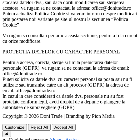
stocarea datelor dvs., sau daca doriti modificarea sau stergerea
acestora, va rugam sa ne contactati la adresa: office@donitrade.ro
Putem actualiza Politica Cookie si va vom informa despre modificari
prin postarea noii variante pe site-ul nostru la sectiunea “Politica
Cookie”
Va rugam sa consultati periodic aceasta sectiune, pentru a fi la curent
cu orice modificare.
PROTECTIA DATELOR CU CARACTER PERSONAL
Pentru a accesa, corecta, sterge si limita prelucrarea datelor
personale (GDPR), va rugam sa ne contactati la adresa de email:
office@donitrade.ro
Puteti solicita ca datele dvs. cu caracter personal sa poata sau nu fi
utilizate sau transmise catre un alt procesor (GDPR) la adresa de
email: office@donitrade.ro
In cazul in care considerati ca datele dvs. personale nu au fost
protejate conform legii, aveti dreptul de a depune o plangere la
autoritatea de supraveghere (GDPR)
Copyright © 2026 Doni Trade | Branding by Pion Media
Customize
Reject All
Accept All
✖
►
Cookie-uri necesare
Always Active